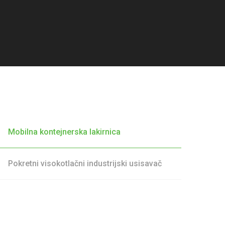
Mobilna kontejnerska lakirnica
Pokretni visokotlačni industrijski usisavač