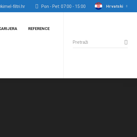
Hrvatski
kimel-filtri.hr
Pon - Pet: 07:00 - 15:00
KARIJERA
REFERENCE
Search
for: