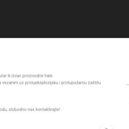
ar ili izvan proizvodne hale.
ma vezanim uz protueksplozijsku i protupožarnu zaštitu.
odu, slobodno nas kontaktirajte!