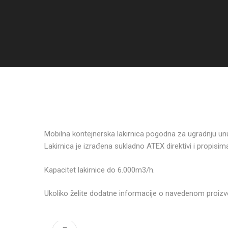
Mobilna kontejnerska lakirnica pogodna za ugradnju unut
Lakirnica je izrađena sukladno ATEX direktivi i propisi
Kapacitet lakirnice do 6.000m3/h.
Ukoliko želite dodatne informacije o navedenom proizv