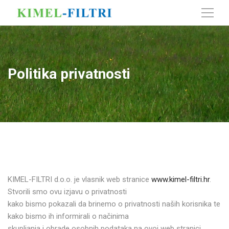
Politika privatnosti
KIMEL-FILTRI d.o.o. je vlasnik web stranice
www.kimel-filtri.hr
.
Stvorili smo ovu izjavu o privatnosti
kako bismo pokazali da brinemo o privatnosti naših korisnika te
kako bismo ih informirali o načinima
skupljanja i obrade osobnih podataka na ovoj web stranici.