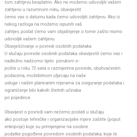
tom zahtjevu besplatno. Ako ne možemo udovoljiti vašem
zahtjevu u razumnom roku, obavijestit
ćemo vas o datumu kada ćemo udovoljiti zahtjevu. Ako iz
nekog razloga na možemo ispuniti vaš
zahtjev, poslat ćemo vam objašnjenje o tome zašto nismo
udovoljili vašem zahtjevu.
Obavješćivanje o povredi osobnih podataka
U slučaju povrede osobnih podataka obavijestit ćemo vas i
nadležno nadzorno tijelo porukom e-
pošte u roku 72 sata o razmjerima povrede, obuhvaćenim
podacima, možebitnom utjecaju na naše
usluge i našim planiranim mjerama za osiguranje podataka i
ograničenje bilo kakvih štetnih učinaka
po pojedince.
Obavijest o povredi vam nećemo poslati u slučaju:
ako postoje tehničke i organizacijske mjere zaštite (poput
enkripcije) koje su primijenjene na osobne
podatke pogođene povredom osobnih podataka, koje te