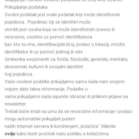
Prikupljanje podataka
Osobni podatak jest svaki podatak koji može identificirati
pojedinca. Pojedinac čiji se identitet može
utvrditi jest osoba koja se može identificirati izravno ili
neizravno, osobito uz pomoć identifikatora
kao što su ime, identifikacijski broj, podaci o lokaciji, mrežni
identifikator ili uz pomoć jednog ili više
čimbenika svojstvenih za fizički, fiziološki, genetski, mentalni,
ekonomski, kulturni ili socijalni identitet
tog pojedinca.
Vaše osobne podatke prikupljamo samo kada nam svojom
voljom date takve informacije. Podatke o
vama prikupljamo kada ispunite obrazac ili prilikom prijave na
newsletter.
Trebali biste imati na umu da se neosobne informacije i podaci
mogu automatski prikupljati putem
naših Internet servera ili korištenjem „kolačića“. Kliknite
ovdje
kako biste pročitali našu politiku o kolačićima.