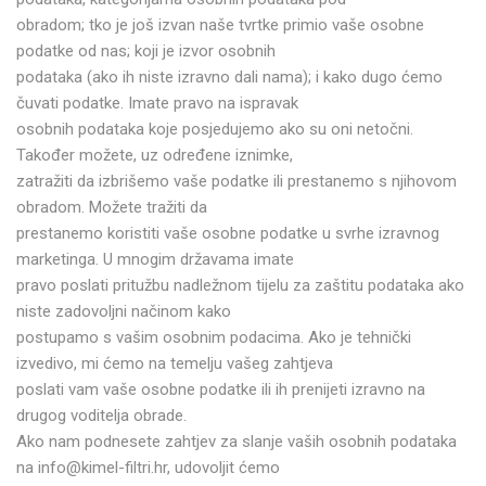
obradom; tko je još izvan naše tvrtke primio vaše osobne
podatke od nas; koji je izvor osobnih
podataka (ako ih niste izravno dali nama); i kako dugo ćemo
čuvati podatke. Imate pravo na ispravak
osobnih podataka koje posjedujemo ako su oni netočni.
Također možete, uz određene iznimke,
zatražiti da izbrišemo vaše podatke ili prestanemo s njihovom
obradom. Možete tražiti da
prestanemo koristiti vaše osobne podatke u svrhe izravnog
marketinga. U mnogim državama imate
pravo poslati pritužbu nadležnom tijelu za zaštitu podataka ako
niste zadovoljni načinom kako
postupamo s vašim osobnim podacima. Ako je tehnički
izvedivo, mi ćemo na temelju vašeg zahtjeva
poslati vam vaše osobne podatke ili ih prenijeti izravno na
drugog voditelja obrade.
Ako nam podnesete zahtjev za slanje vaših osobnih podataka
na info@kimel-filtri.hr, udovoljit ćemo