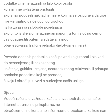
podatke čine nerazumljiva bilo kojoj osobi
koja im nije ovlaštena pristupiti;
ako smo poduzeli naknadne mjere kojima se osigurava da više
nije vjerojatno da će doći do visokog
rizika za prava i slobode pojedinaca;
ako bi to iziskivalo nerazmjeran napor ( u tom slučaju ćemo
vas obavijestiti putem sredstava javnog
obavješćivanja ili slične jednako djelotvorne mjere).
Povreda osobnih podataka znači povredu sigurnosti koja vodi
do nenamjernog ili nezakonitog
uništenja, gubitka, izmjene, neautoriziranog otkrivanja ili pristupa
osobnim podacima koji se prenose,
čuvaju i obrađuju u vezi s nuđenjem naših usluga.
Djeca
Vodeći računa o važnosti zaštite privatnosti djece na našoj
Internet stranici ne prikupljamo, ne
obrađujemo i ne koristimo informacije o osobama za koje nam