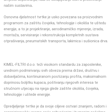
našim sustavima.
Osnovna djelatnost tvrtke je usko povezana sa proizvodnim
programom za zaštitu čovjeka, tehnologije i okoliša te uštedu
energije, a to je projektiranje, aerodinamičko mjerenje, izrada,
montaža, servisiranje i rekonstrukcija kompletnih sustava
otprašivanja, pneumatskih transporta, lakirnica i sušionica drva.
KIMEL-FILTRI d.o.o.
teži visokom standardu za zaposlenike,
urednom podmirivanju svih obveza prema državi, društvu i
dobavljačima, kontinuiranom postizanju profita, maksimalnom
doprinosu boljitku kupaca, poštivanju njegovih interesa te
stručnom utjecaju na njega glede zaštite okoliša, čovjeka,
tehnologije i uštede energije.
Opredjeljenje tvrtke je da svoje ciljeve ostvari znanjem, radom i