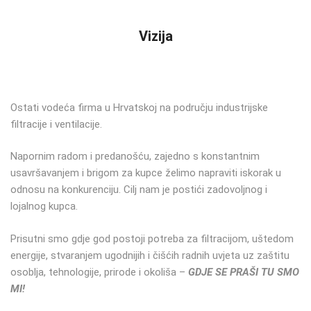
Vizija
Ostati vodeća firma u Hrvatskoj na području industrijske
filtracije i ventilacije.
Napornim radom i predanošću, zajedno s konstantnim
usavršavanjem i brigom za kupce želimo napraviti iskorak u
odnosu na konkurenciju. Cilj nam je postići zadovoljnog i
lojalnog kupca.
Prisutni smo gdje god postoji potreba za filtracijom, uštedom
energije, stvaranjem ugodnijih i čišćih radnih uvjeta uz zaštitu
osoblja, tehnologije, prirode i okoliša –
GDJE SE PRAŠI TU SMO
MI!