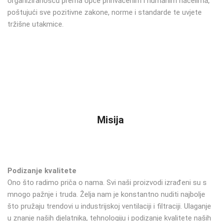
organiziranošću prema opće prihvaćenim i humanim načelima,
poštujući sve pozitivne zakone, norme i standarde te uvjete
tržišne utakmice.
Misija
Podizanje kvalitete
Ono što radimo priča o nama. Svi naši proizvodi izrađeni su s
mnogo pažnje i truda. Želja nam je konstantno nuditi najbolje
što pružaju trendovi u industrijskoj ventilaciji i filtraciji. Ulaganje
u znanje naših djelatnika, tehnologiju i podizanje kvalitete naših