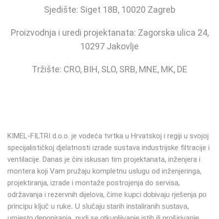
Sjedište: Siget 18B, 10020 Zagreb
Proizvodnja i uredi projektanata: Zagorska ulica 24,
10297 Jakovlje
Tržište: CRO, BIH, SLO, SRB, MNE, MK, DE
KIMEL-FILTRI d.o.o.
je vodeća tvrtka u Hrvatskoj i regiji u svojoj
specijalističkoj djelatnosti izrade sustava industrijske filtracije i
ventilacije. Danas je čini iskusan tim projektanata, inženjera i
montera koji Vam pružaju kompletnu uslugu od inženjeringa,
projektiranja, izrade i montaže postrojenja do servisa,
održavanja i rezervnih dijelova,
čime kupci dobivaju rješenja po
principu ključ u ruke. U slučaju starih instaliranih sustava,
umjesto deponiranja, nudi se otkupljivanje istih ili proširivanje