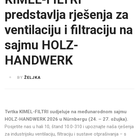
predstavlja rješenja za
ventilaciju i filtraciju na
sajmu HOLZ-
HANDWERK
BY
ŽELJKA
Tvrtka KIMEL-FILTRI sudjeluje na međunarodnom sajmu
HOLZ-HANDWERK 2026 u Nürnbergu (24. – 27. ožujka).
Posjetite nas u hali 10, štand 10.0-310 i upoznajte naša rješenja
za industrijsku ventilaciju, filtraciju i sustave otprašivanja – s